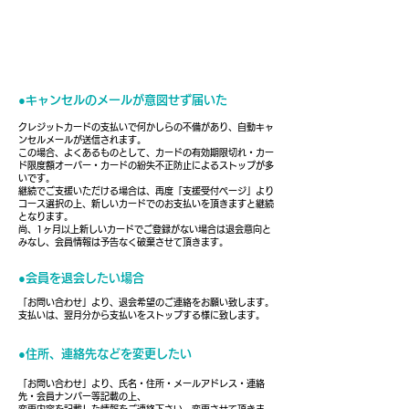
●キャンセルのメールが意図せず届いた
クレジットカードの支払いで何かしらの不備があり、自動キャ
ンセルメールが送信されます。
この場合、よくあるものとして、カードの有効期限切れ・カー
ド限度額オーバー・カードの紛失不正防止によるストップが多
いです。
​継続でご支援いただける場合は、再度「
支援受付ページ
」より
コース選択の上、新しいカードでのお支払いを頂きますと継続
となります。
​尚、1ヶ月以上新しいカードでご登録がない場合は退会意向と
みなし、会員情報は予告なく破棄させて頂きます。​
●会員を退会したい場合
「お問い合わせ」より、退会希望のご連絡をお願い致します。
支払いは、翌月分から支払いをストップする様に致します。
●住所、連絡先などを変更したい
「お問い合わせ」より、氏名・住所・メールアドレス・連絡
先・会員ナンバー等記載の上、
変更内容を記載した情報をご連絡下さい。変更させて頂きま