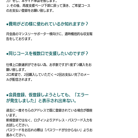
力）をし、本サイト承認を致します。
２.その後、再度支援ページ下部に戻って頂き、ご希望コース
のお支払い登録をお願い致します。
●費用がどの様に使われているか知れますか？
月会員のマンスリーサポーター様向けに、適時概括的な収支報
告をしております。
●同じコースを複数口で支援したいのですが？​
仕様上口数選択ができない為、お手数ですが1度ずつ購入をお
願い致します。
2口希望で、2回購入していただく→2回お支払い完了のメー
ルが配信されます。
●会員登録、仮登録しようとしても、「エラー
が発生しました」と表示され出来ない。
​過去に一度そちらのアドレスで既に登録されている場合が御座
います。
新規登録ではなく、ログインよりアドレス・パスワード入力を
お試しください。
パスワードをお忘れの際は「パスワードが分からない」よりお
進みください。