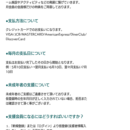
ーム施設やアクティビティなどの発展に繋げていきます。
月会員の会員様だけの特典をご用意しております。
●支払方法について
クレジットカードでのお支払いになります。
VISA/JCB/MASTERCARD/AmericanExpress/DinerClub/
DiscoverCard
●毎月の支払日について
支払はお支払い完了したその日から開始となります。
例：5月10日支払い→翌月支払い6月10日、翌々月支払い7月
10日
●未成年者の支援について
未成年者のご支援はご遠慮させて頂いております。
​仮登録時の生年月日が正しく入力されていない場合、拒否また
は確認させて頂く事がございます。
●支援会員になるにはどうすればいいですか？
１.「新規登録」または「ログイン」より仮登録(支援者情報入