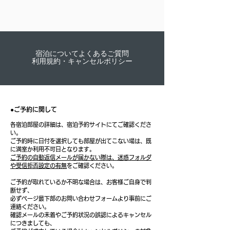
宿泊についてよくあるご質問
​利用規約・キャンセルポリシー
●ご予約に関して
​各宿泊部屋の詳細は、宿泊予約サイトにてご確認くださ
い。
​ご予約時に日付を選択しても部屋が出てこない場は、既
に満室か利用不可日となります。​
ご予約の自動返信メールが届かない際は、迷惑フォルダ
や受信拒否設定の有無
をご確認ください。
ご予約が取れているか不明な場合は、お客様ご自身で判
断せず
、
必ずページ最下部のお問い合わせフォームより事前にご
連絡ください。
確認メールの未着やご予約状況の誤認によるキャンセル
につきましても、