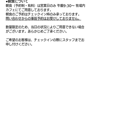
●朝食について
朝食（予約制・有料）は営業日のみ
午前
9:30〜
牧場内
カフェにてご用意しております。
​朝食のご予約はチェックイン時のみ承っております。
問い合わせからの事前予約はお受けしておりません。
数量限定のため、当日の状況
によりご用意できない場合
がございます。あらかじめご了承ください。
ご希望のお客様は、チェックインの際にスタッフまでお
申し付けください。
●周辺施設のご案内
コンビニ
・セイコーマート 門別緑町店 お車で約8分
・セブン-イレブン 日高門別インター店 お車で約7分
・ローソン 日高富川インター前店 お車で約12分
スーパー
・ホクレンショップFoodFarmルシナ店
お車で約11分
・マックスバリュ富川店 お車で約12分
​
お食事
・びらとり和牛専門店くろべこ お車で約10分 ※冬季
休業あり
びらとり和牛をはじめ平取町の食材をふんだんに使用
したメニューが豊富なレストラン