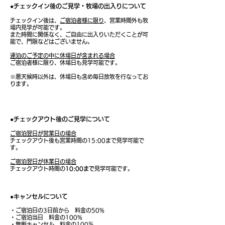
●チェックイン後のご見学・牧場の出入りについて
​
チェックイン後は、
ご宿泊者様に限り
、営業時間外も牧
場内見学が可能です。
また時間に関係なく、ご自由に出入りいただくことが可
能で、
門限などはございません。
連泊のご予定の中に休場日が含まれる場合
ご宿泊者様に限り、休場日も見学可能です。
※悪天候時以外は、休場日も含め毎日放牧を行なってお
ります。
●チェックアウト後のご見学について
ご宿泊翌日が営業日の場合
チェックアウト後も営業時間の15:00まで見学可能で
す。
ご宿泊​翌日が休業日の場合
チェックアウト時間の
10:00まで
見学可能です。
●キャンセルについて
・
​ご宿泊日の
3日前から 料金の50%
・ご宿泊当日 料金の100%
・無断キャンセル 料金の100％