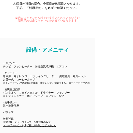
木曜日が祝日の場合、金曜日が休場日となります。
下記、「利用規約」を必ずご確認ください。
※過去にキャンセル料をお支払いされていない方の
新規予約は全てキャンセルさせていただきます
​設備・アメニティ
−リビング−
テレビ ファンヒーター 加湿空気清浄機 エアコン
−キッチン−
冷蔵庫 電子レンジ IHクッキングヒーター 調理器具 電気ケトル
お皿一式 コーヒーカップ
※トレーラーハウスB棟は冷蔵庫、電子レンジ、電気ケトル、コーヒーカップのみ
−お風呂洗面所−
バスタオル フェイスタオル ​ドライヤー シャンプー
コンディショナー ボディソープ 歯ブラシ など
−お手洗い−
温水洗浄便座
​パジャマ
無料Wifi
※宿泊棟、オジュウチョウサン隣接棟のみ有
トレーラーハウスA, B, C棟にWi-Fiはございません