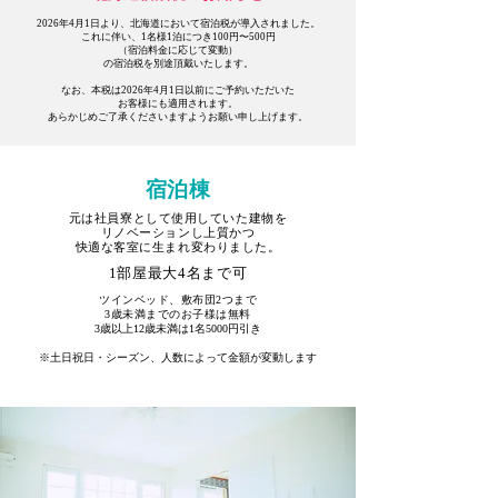
2026年4月1日より、北海道において宿泊税が導入されました。
これに伴い、1名様1泊につき100円〜500円
（宿泊料金に応じて変動）
の宿泊税を別途頂戴いたします。
なお、本税は2026年4月1日以前にご予約いただいた
お客様にも適用されます。
あらかじめご了承くださいますようお願い申し上げます。
宿泊棟
元は社員寮として使用していた建物を
リノベーションし上質かつ
快適な客室に生まれ変わりました。
1部屋最大4名まで可
ツインベッド、敷布団2つまで
3歳未満までのお子様は無料
3歳以上12歳未満は1名5000円引き
​※土日祝日・シーズン、人数によって金額が変動します