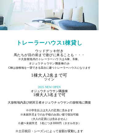
トレーラーハウス1棟貸し
ウッドデッキ付き
馬たちが目の前まで遊びに来ることも・・・
※​大放牧地内のトレーラーハウスはA棟、B棟、
オジュウチョウサン隣接棟のみ
C棟は放牧地を一望できる高台に建つ
トレーラーハウスになります
1棟大人2名まで可
ツイン
2025 NEW OPEN
オジュウチョウサン隣接棟
1棟大人3名まで可
大放牧地内及び絶対王者オジュウチョウサンの放牧地に隣接
※小学生以上は大人の定員に含みます
※未就学児までのお子様のみ添い寝で宿泊可能
（大人の定員には含みません）
０歳〜未就学児 1名につき3000円（タオル付き）
※土日祝日・シーズンによって金額が変動します