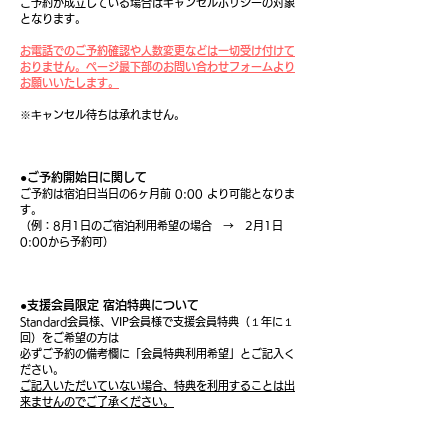
ご予約が成立している場合はキャンセルポリシーの対象
となります。
お電話でのご予約確認や人数変更などは一切受け付けて
おりません。ページ最下部のお問い合わせフォームより
お願いいたします。
※キャンセル待ちは承れません。
●ご予約開始日に関して
ご予約は宿泊日当日の6ヶ月前 0:00 より可能となりま
す。
（例：8月1日のご宿泊利用希望の場合 → 2月1日
0:00から予約可）
●支援会員限定 宿泊特典について
Standard会員様、VIP会員様で支援会員特典（１年に１
回）をご希望の方は
必ずご予約の備考欄に「会員特典利用希望」とご記入く
ださい。
ご記入いただいていない場合、特典を利用することは出
来ませんのでご了承ください。