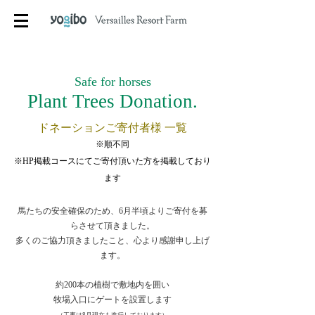
Safe for horses
Plant Trees Donati
on.
ドネーションご寄付者様 一覧
※順不
同
​※HP掲載コースにてご寄付頂いた方を掲載しており
ます
馬たちの安全確保のため、6月半頃よりご寄付を募
らさせて頂きました。
多くのご協力頂きましたこと、心より感謝申し上げ
ます。
約200本の植樹で敷地内を囲い
牧場入口にゲートを設置します
（工事は8月現在も進行しております）