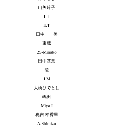
山矢玲子
ＩＴ
E.T
田中 一美
東蔵
25-Minako
田中基意
陵
J.M
大橋ひでとし
嶋田
Miya I
穐吉 柚香里
A.Shimizu