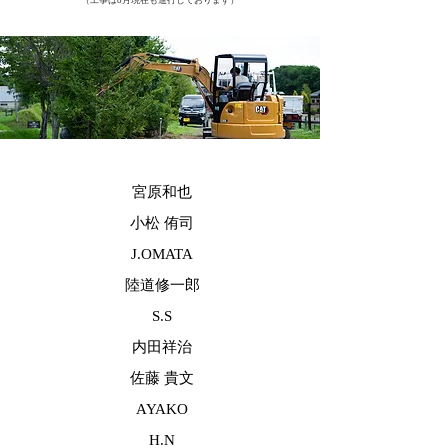
宮原和也
小松 侑司
J.OMATA
陸道修一郎
S.S
内田祥治
佐藤 貴文
AYAKO
H.N