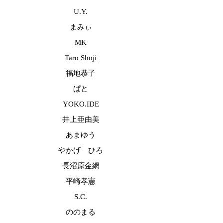
U.Y.
まみぃ
MK
Taro Shoji
福地恭子
ぱと
YOKO.IDE
井上亜由美
あまゆう
やかげ ひろ
長沼原金網
平崎孝憲
S.C.
ののまる