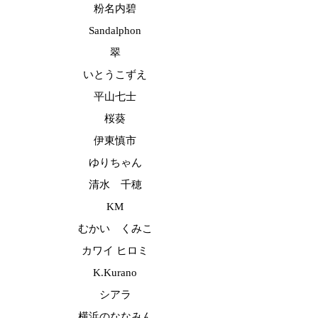
粉名内碧
Sandalphon
翠
いとうこずえ
平山七士
桜葵
伊東慎市
ゆりちゃん
清水 千穂
KM
むかい くみこ
カワイ ヒロミ
K.Kurano
シアラ
横浜のななみん