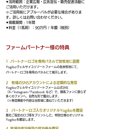
⚫︎活用範囲：企業広報・広告宣伝・販売促進活動に
ご活用いただけます。
※ご活用前にアプルーバルが必要な場合がありま
す。
詳しくはお問い合わせください。
⚫︎掲載期間 : 1年間
⚫︎料金（1馬房）：90万円 / 年額（税別）
ファームパートナー様の特典
1 パートナーロゴを専用パネルで放牧地に設置
​Yogiboヴェルサイユリゾートファーム
の各放牧地にて、
パートナーロゴを専用のパネルにて掲示します。
2 牧場のSNSアカウントによる定期的な発信
Yogiboヴェルサイユリゾートファーム公式SNS
（X／Instagram／Facebook など）で、
競馬ファンに限らず
多くのファンへ、
自然な形で露出します。
（※発信頻度や内容は当牧場に委ねていただきます）
3 パートナーロゴ入りオリジナルYogiboを贈呈
貴社ご指定のロゴ等をプリントした、特別仕様のオリジナル
Yogiboを贈呈します。
4 牧場内宿泊施設の宿泊券を贈呈