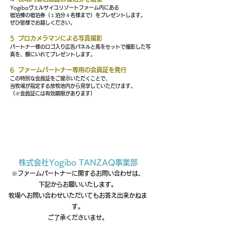
Yogiboヴェルサイユリゾートファーム内にある
宿泊棟の宿泊券（１泊分４名様まで）をプレゼントします。
ぜひ皆様でお越しください。
5 プロカメラマンによる写真撮影
パートナー様のロゴ入り広告パネルと馬をセットで撮影した写
真を、額にいれてプレゼントします。
6 ファームパートナー専用の会員証を発行
この特別な会員証をご提示いただくことで、
当牧場が指定する放牧地内から見学していただけます。
（※会員証には有効期限があります）
本プロジェクトの窓口
株式会社Yogibo TANZAQ事業部
※ファームパートナーに関するお問い合わせは、
下記からお願いいたします。
牧場へお問い合わせいただいてもお答え出来かねま
す。
ご了承くださいませ。